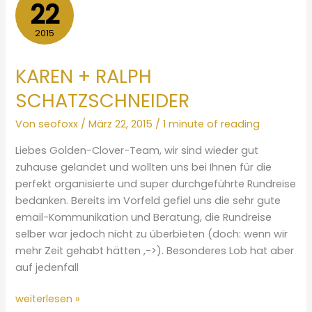
22
2015
KAREN + RALPH
SCHATZSCHNEIDER
Von
seofoxx
/
März 22, 2015
/
1 minute of reading
Liebes Golden-Clover-Team, wir sind wieder gut
zuhause gelandet und wollten uns bei Ihnen für die
perfekt organisierte und super durchgeführte Rundreise
bedanken. Bereits im Vorfeld gefiel uns die sehr gute
email-Kommunikation und Beratung, die Rundreise
selber war jedoch nicht zu überbieten (doch: wenn wir
mehr Zeit gehabt hätten ,->). Besonderes Lob hat aber
auf jedenfall
KAREN
weiterlesen »