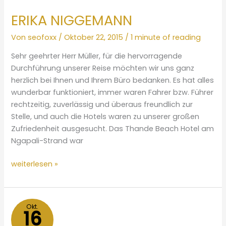
ERIKA NIGGEMANN
Von
seofoxx
/
Oktober 22, 2015
/
1 minute of reading
Sehr geehrter Herr Müller, für die hervorragende
Durchführung unserer Reise möchten wir uns ganz
herzlich bei Ihnen und Ihrem Büro bedanken. Es hat alles
wunderbar funktioniert, immer waren Fahrer bzw. Führer
rechtzeitig, zuverlässig und überaus freundlich zur
Stelle, und auch die Hotels waren zu unserer großen
Zufriedenheit ausgesucht. Das Thande Beach Hotel am
Ngapali-Strand war
ERIKA
weiterlesen »
NIGGEMANN
Okt.
16