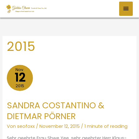
Zum
HAU
Inhalt
springen
2015
Nov.
12
2015
SANDRA COSTANTINO &
DIETMAR PÖRNER
Von
seofoxx
/
November 12, 2015
/
1 minute of reading
Sehr geehrte Frau Shwe Yee, sehr geehrter Herr Klaus-