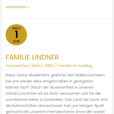
THOMAS
weiterlesen »
UND
LIANE
BEYER
März
1
2015
FAMILIE LINDNER
Von
seofoxx
/
März 1, 2015
/
1 minute of reading
Klaus-Dieter MuellerSehr geehrter Herr Müller,nachdem
bei uns wieder alles einigermaßen in geregelten
Bahnen läuft (Nach der Abwesenheit in unseren
Urlaub),möchten wir es nicht versäumen uns für die
wunderbare Reise zu bedanken. Das Land die Leute und
die Kulturstädten anzuschauen hat uns riesigen Spaß
gemacht.Mit unserem Fremdenführer Shwe Min waren