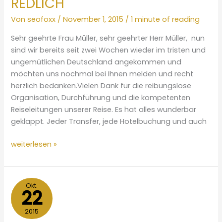
REDLICH
Von
seofoxx
/
November 1, 2015
/
1 minute of reading
Sehr geehrte Frau Müller, sehr geehrter Herr Müller, nun
sind wir bereits seit zwei Wochen wieder im tristen und
ungemütlichen Deutschland angekommen und
möchten uns nochmal bei Ihnen melden und recht
herzlich bedanken.Vielen Dank für die reibungslose
Organisation, Durchführung und die kompetenten
Reiseleitungen unserer Reise. Es hat alles wunderbar
geklappt. Jeder Transfer, jede Hotelbuchung und auch
SABINE
weiterlesen »
KRAM
&
WILFRIED
Okt.
22
REDLICH
2015