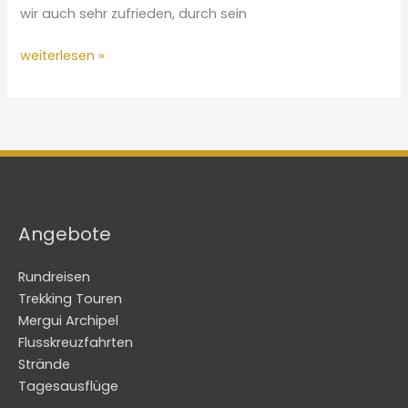
wir auch sehr zufrieden, durch sein
FAMILIE
weiterlesen »
LINDNER
Angebote
Rundreisen
Trekking Touren
Mergui Archipel
Flusskreuzfahrten
Strände
Tagesausflüge