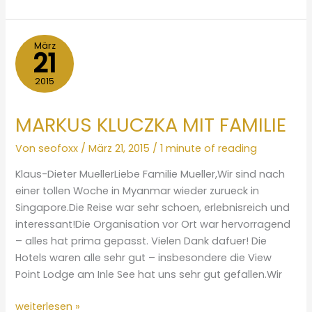
+
RALPH
SCHATZSCHNEIDER
März
21
2015
MARKUS KLUCZKA MIT FAMILIE
Von
seofoxx
/
März 21, 2015
/
1 minute of reading
Klaus-Dieter MuellerLiebe Familie Mueller,Wir sind nach
einer tollen Woche in Myanmar wieder zurueck in
Singapore.Die Reise war sehr schoen, erlebnisreich und
interessant!Die Organisation vor Ort war hervorragend
– alles hat prima gepasst. Vielen Dank dafuer! Die
Hotels waren alle sehr gut – insbesondere die View
Point Lodge am Inle See hat uns sehr gut gefallen.Wir
MARKUS
weiterlesen »