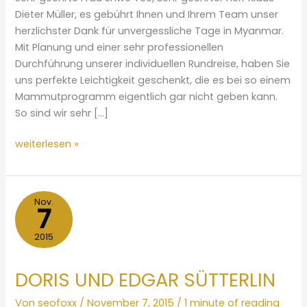
Dieter Müller, es gebührt Ihnen und Ihrem Team unser
herzlichster Dank für unvergessliche Tage in Myanmar.
Mit Planung und einer sehr professionellen
Durchführung unserer individuellen Rundreise, haben Sie
uns perfekte Leichtigkeit geschenkt, die es bei so einem
Mammutprogramm eigentlich gar nicht geben kann.
So sind wir sehr […]
SANDRA
weiterlesen »
COSTANTINO
&
DIETMAR
Nov.
7
PÖRNER
2015
DORIS UND EDGAR SÜTTERLIN
Von
seofoxx
/
November 7, 2015
/
1 minute of reading