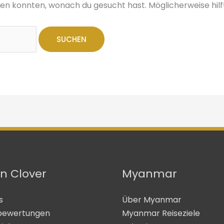
inden konnten, wonach du gesucht hast. Möglicherweise hilf
n Clover
Myanmar
s
Über Myanmar
bewertungen
Myanmar Reiseziele