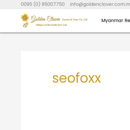
Zum
0095 (0) 95007750
info@goldenclover.com.
Inhalt
springen
Myanmar Re
seofoxx