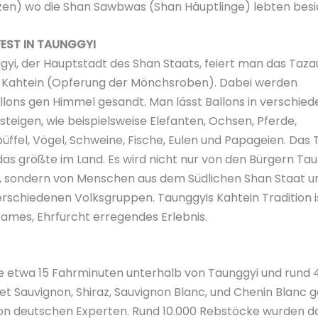
zen) wo die Shan Sawbwas (Shan Häuptlinge) lebten besi
EST IN TAUNGGYI
gyi, der Hauptstadt des Shan Staats, feiert man das Taz
t Kahtein (Opferung der Mönchsroben). Dabei werden
lons gen Himmel gesandt. Man lässt Ballons in verschie
teigen, wie beispielsweise Elefanten, Ochsen, Pferde,
ffel, Vögel, Schweine, Fische, Eulen und Papageien. Das 
 das größte im Land. Es wird nicht nur von den Bürgern Ta
, sondern von Menschen aus dem Südlichen Shan Staat u
erschiedenen Volksgruppen. Taunggyis Kahtein Tradition i
ames, Ehrfurcht erregendes Erlebnis.
he etwa 15 Fahrminuten unterhalb von Taunggyi und rund 
t Sauvignon, Shiraz, Sauvignon Blanc, und Chenin Blanc 
 von deutschen Experten. Rund 10.000 Rebstöcke wurden d