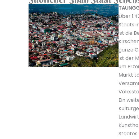
TAUNGG
Über 1.4
Staats i
ist die 
Kirsche
ganze Ge
ist der
um Erzeu
Markt tä
Versamm
Volksst
Ein weit
Kulturg
Landwir
Kunstha
Staates 