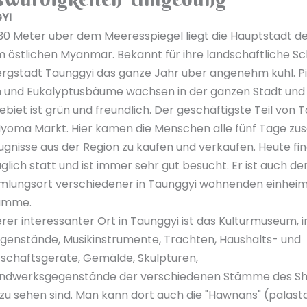
YI
30 Meter über dem Meeresspiegel liegt die Hauptstadt d
m östlichen Myanmar. Bekannt für ihre landschaftliche Sc
Bergstadt Taunggyi das ganze Jahr über angenehm kühl. Pi
n und Eukalyptusbäume wachsen in der ganzen Stadt und
biet ist grün und freundlich. Der geschäftigste Teil von 
 Myoma Markt. Hier kamen die Menschen alle fünf Tage z
gnisse aus der Region zu kaufen und verkaufen. Heute fi
glich statt und ist immer sehr gut besucht. Er ist auch de
lungsort verschiedener in Taunggyi wohnenden einhei
ämme.
erer interessanter Ort in Taunggyi ist das Kulturmuseum, 
egenstände, Musikinstrumente, Trachten, Haushalts- und
tschaftsgeräte, Gemälde, Skulpturen,
ndwerksgegenstände der verschiedenen Stämme des S
zu sehen sind. Man kann dort auch die "Hawnans" (palast