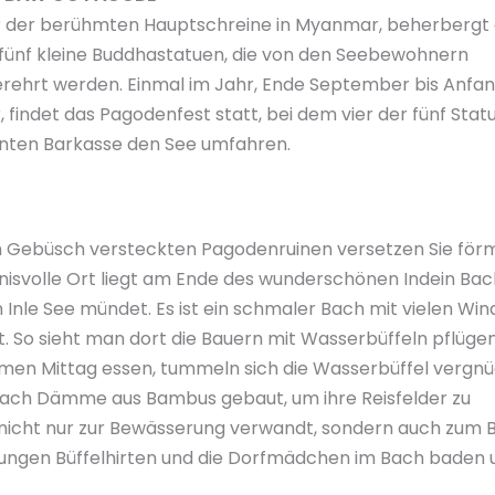
er der berühmten Hauptschreine in Myanmar, beherbergt 
fünf kleine Buddhastatuen, die von den Seebewohnern
rehrt werden. Einmal im Jahr, Ende September bis Anfa
 findet das Pagodenfest statt, bei dem vier der fünf Stat
unten Barkasse den See umfahren.
im Gebüsch versteckten Pagodenruinen versetzen Sie förm
mnisvolle Ort liegt am Ende des wunderschönen Indein Bac
 Inle See mündet. Es ist ein schmaler Bach mit vielen Wi
gt. So sieht man dort die Bauern mit Wasserbüffeln pflüge
en Mittag essen, tummeln sich die Wasserbüffel vergnü
 Bach Dämme aus Bambus gebaut, um ihre Reisfelder zu
 nicht nur zur Bewässerung verwandt, sondern auch zum
 jungen Büffelhirten und die Dorfmädchen im Bach baden 