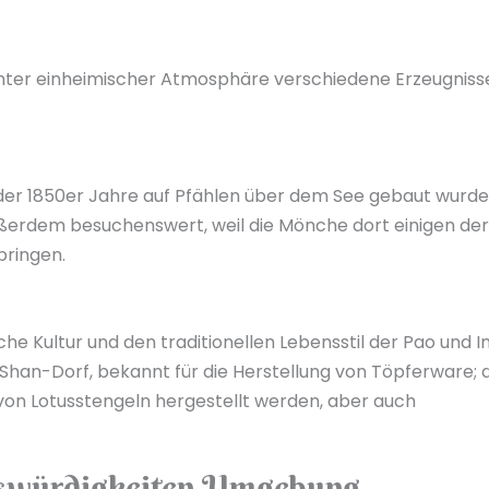
chter einheimischer Atmosphäre verschiedene Erzeugniss
 der 1850er Jahre auf Pfählen über dem See gebaut wurde
außerdem besuchenswert, weil die Mönche dort einigen der
pringen.
che Kultur und den traditionellen Lebensstil der Pao und I
s Shan-Dorf, bekannt für die Herstellung von Töpferware; 
n Lotusstengeln hergestellt werden, aber auch
enswürdigkeiten Umgebung