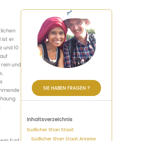
tlichen
ist er
e und 10
auf
 rein und
e,
es
SIE HABEN FRAGEN ?
wimmende
 Phaung
t
Inhaltsverzeichnis
Südlicher Shan Staat
Südlicher Shan Staat Anreise
nem fünf