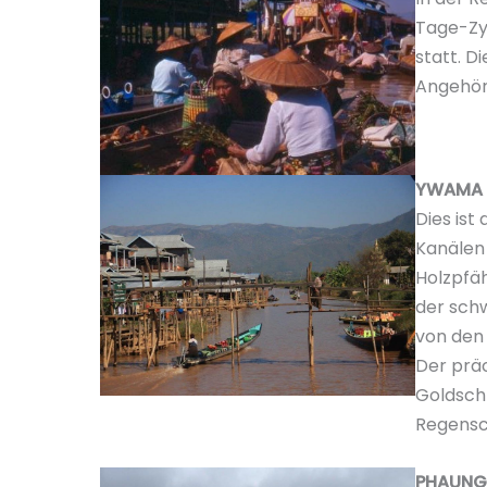
Tage-Zy
statt. D
Angehör
YWAMA
Dies ist
Kanälen 
Holzpfäh
der sch
von den 
Der präc
Goldsch
Regensc
PHAUNG