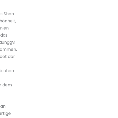
es Shan
hönheit,
nien,
 das
Taunggyi
usammen,
ndet der
r
mischen
in dem
han
artige