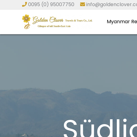
Zum
0095 (0) 95007750
info@goldenclover
Inhalt
springen
Myanmar Re
Südli