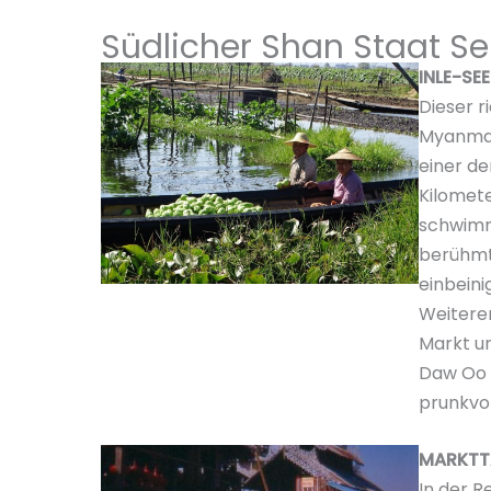
Südlicher Shan Staat S
INLE-SEE
Dieser r
Myanmar
einer de
Kilomete
schwimme
berühmt 
einbeini
Weitere
Markt un
Daw Oo P
prunkvol
MARKTT
In der R