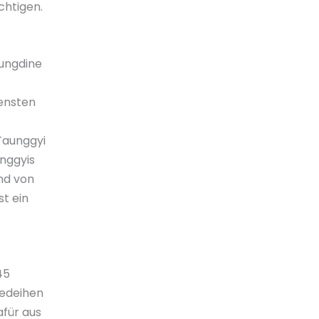
chtigen.
aungdine
densten
Taunggyi
unggyis
nd von
st ein
45
gedeihen
afür aus