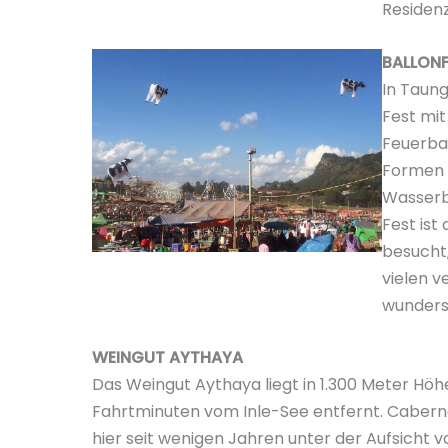
Residen
BALLONF
In Taung
Fest mi
Feuerbal
Formen s
Wasserbü
Fest ist
besucht
vielen v
wunders
WEINGUT AYTHAYA
Das Weingut Aythaya liegt in 1.300 Meter Hö
Fahrtminuten vom Inle-See entfernt. Caberne
hier seit wenigen Jahren unter der Aufsicht