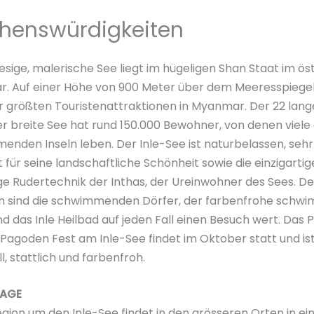
ehenswürdigkeiten
iesige, malerische See liegt im hügeligen Shan Staat im ös
. Auf einer Höhe von 900 Meter über dem Meeresspiegel 
r größten Touristenattraktionen in Myanmar. Der 22 lang
r breite See hat rund 150.000 Bewohner, von denen viele 
nden Inseln leben. Der Inle-See ist naturbelassen, sehr
für seine landschaftliche Schönheit sowie die einzigartig
ge Rudertechnik der Inthas, der Ureinwohner des Sees. D
n sind die schwimmenden Dörfer, der farbenfrohe sch
d das Inle Heilbad auf jeden Fall einen Besuch wert. Das
agoden Fest am Inle-See findet im Oktober statt und is
l, stattlich und farbenfroh.
AGE
egion um den Inle-See findet in den grösseren Orten in ei