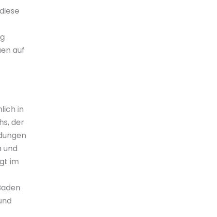
diese
ng
uen auf
lich in
hs, der
ndungen
n und
gt im
 Baden
und