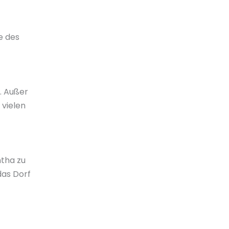
e des
. Außer
 vielen
ntha zu
das Dorf