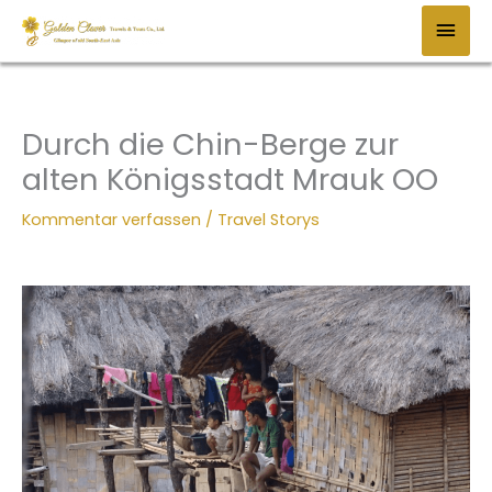
Zum
HAU
Inhalt
springen
Durch die Chin-Berge zur
alten Königsstadt Mrauk OO
Kommentar verfassen
/
Travel Storys