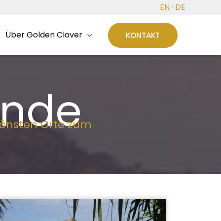
EN
·
DE
Über Golden Clover
KONTAKT
ände
chönsten Orte zum