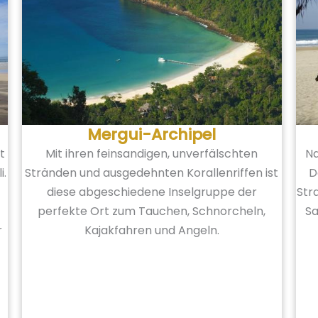
Mergui-Archipel
t
Mit ihren feinsandigen, unverfälschten
Na
i.
Stränden und ausgedehnten Korallenriffen ist
D
diese abgeschiedene Inselgruppe der
Str
perfekte Ort zum Tauchen, Schnorcheln,
Sa
r
Kajakfahren und Angeln.