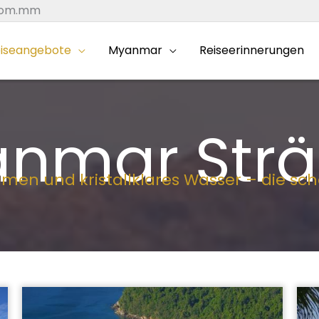
.com.mm
iseangebote
Myanmar
Reiseerinnerungen
nmar Str
lmen und kristallklares Wasser – die s