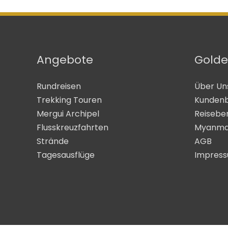
Angebote
Golde
Rundreisen
Über Un
Trekking Touren
Kunden
Mergui Archipel
Reisebe
Flusskreuzfahrten
Myanma
Strände
AGB
Tagesausflüge
Impres