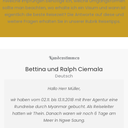
nWelche Impfungen benötige ich, welche Umgangsformen
sollte man beachten, wo erhalte ich ein Visum und wann ist
eigentlich die beste Reisezeit? Die Antworte auf diese und
weitere Fragen erhalten Sie in unserer Rubrik Reisetipps.
Kundenstimmen
Bettina und Ralph Ciemala
Deutsch
Hallo Herr Müller,
wir haben vom 02.11. bis 13.11.2018 mit Ihrer Agentur eine
Rundreise durch Myanmar gebucht. Als Reiseleiter
hatten wir Thein. Danach waren wir noch 6 Tage am
Meer in Ngwe Saung.