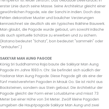
Tempelhof ist leider zerstört. Das Gebäude beeindruckt in
erster Linie durch seine Masse. Seine Architektur gleicht einer
gewöhnlichen Pagode, wie der Sanchi in Indien. Doch das
Fehlen dekorativer Muster und baulicher Verzierungen
kennzeichnet sie deutlich als ein typisches Rakhine Bauwerk.
Man glaubt, die Pagode wurde gebaut, um sowohl irdische
als auch spirituelle Schätze zu erwerben und zu sichern.
(Ratana bedeutet "Schatz", bon bedeutet "sammeln" oder
"anhäufen".)
SAKKYAR MAN AUNG PAGODE
König Sri Suddhamma Raja baute die Sakkyar Man Aung
Pagode im Jahre 1693 n. Chr. Sie befindet sich südlich der
Yadanar Man Aung Pagode. Diese Pagode gilt als eine der
fünf meistverehrten Pagoden in Mrauk Oo. Sie ist nicht aus
Backsteinen, sondern aus Stein gebaut. Die Architektur der
Pagode gleicht der Form einer Lotusblume und misst 73
Meter bei einer Höhe von 34 Meter. Zwölf kleine Pagoden
umgeben die Hauptpagode Sakkyar Man Aung und zwei