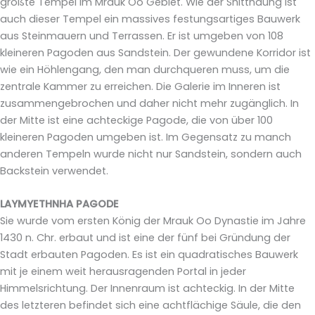
größte Tempel im Mrauk Oo Gebiet. Wie der Shitthaung ist
auch dieser Tempel ein massives festungsartiges Bauwerk
aus Steinmauern und Terrassen. Er ist umgeben von 108
kleineren Pagoden aus Sandstein. Der gewundene Korridor ist
wie ein Höhlengang, den man durchqueren muss, um die
zentrale Kammer zu erreichen. Die Galerie im Inneren ist
zusammengebrochen und daher nicht mehr zugänglich. In
der Mitte ist eine achteckige Pagode, die von über 100
kleineren Pagoden umgeben ist. Im Gegensatz zu manch
anderen Tempeln wurde nicht nur Sandstein, sondern auch
Backstein verwendet.
LAYMYETHNHA PAGODE
Sie wurde vom ersten König der Mrauk Oo Dynastie im Jahre
1430 n. Chr. erbaut und ist eine der fünf bei Gründung der
Stadt erbauten Pagoden. Es ist ein quadratisches Bauwerk
mit je einem weit herausragenden Portal in jeder
Himmelsrichtung. Der Innenraum ist achteckig. In der Mitte
des letzteren befindet sich eine achtflächige Säule, die den