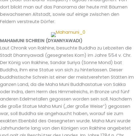
dort blickt man auf das Panorama der heute mit Bäumen
bewachsenen Altstadt, sowie auf einige zwischen den
Feldern verstreute Dörfer.
MAHAMUNI SCHREIN (DYANNYAWADI)
Laut Chronik von Rakhine, besuchte Buddha zu Lebzeiten die
Stadt Dhannyawadi (gesegnetes Korn) im Jahre 554 v. Chr.
Der König von Rakhine, Sandar Suriya (Sonne Mond) bat
Buddha, ihm eine Statue von sich zu hinterlassen. Dieser
buddhistische Schrein ist einer der meistverehrten Stätten im
ganzen Land, da die Maha Muni Buddhastatue von Sakka
oder Indra, dem Herrn des Himmelreichs, in Bronze und fünf
anderen Edelmetallen gegossen worden sein soll. Nachdem
die große Statue Maha Muni („der große Weise“) gegossen
war, soll Buddha sie angehaucht haben, worauf sie zum
exakten Ebenbild des Gesegneten wurde. Maha Muni wurde
Jahrhunderte lang von den Königen von Rakhine angebetet
und galt als Beschützer des Landes. Im Jahre 1784 n. Chr.