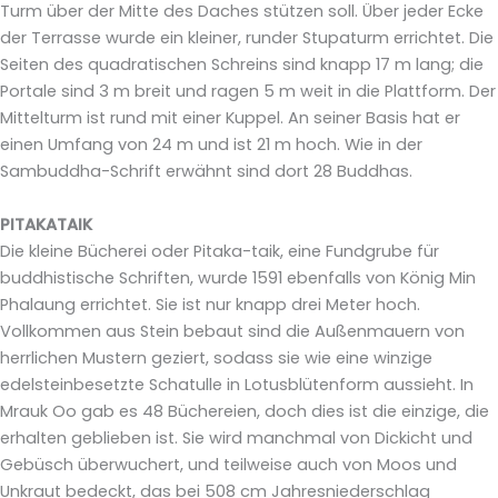
Turm über der Mitte des Daches stützen soll. Über jeder Ecke
der Terrasse wurde ein kleiner, runder Stupaturm errichtet. Die
Seiten des quadratischen Schreins sind knapp 17 m lang; die
Portale sind 3 m breit und ragen 5 m weit in die Plattform. Der
Mittelturm ist rund mit einer Kuppel. An seiner Basis hat er
einen Umfang von 24 m und ist 21 m hoch. Wie in der
Sambuddha-Schrift erwähnt sind dort 28 Buddhas.
PITAKATAIK
Die kleine Bücherei oder Pitaka-taik, eine Fundgrube für
buddhistische Schriften, wurde 1591 ebenfalls von König Min
Phalaung errichtet. Sie ist nur knapp drei Meter hoch.
Vollkommen aus Stein bebaut sind die Außenmauern von
herrlichen Mustern geziert, sodass sie wie eine winzige
edelsteinbesetzte Schatulle in Lotusblütenform aussieht. In
Mrauk Oo gab es 48 Büchereien, doch dies ist die einzige, die
erhalten geblieben ist. Sie wird manchmal von Dickicht und
Gebüsch überwuchert, und teilweise auch von Moos und
Unkraut bedeckt, das bei 508 cm Jahresniederschlag