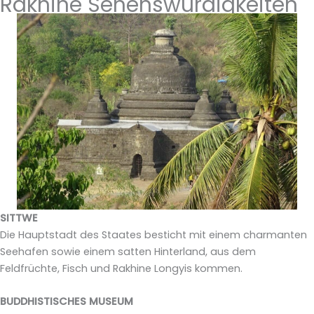
Rakhine Sehenswürdigkeiten
SITTWE
Die Hauptstadt des Staates besticht mit einem charmanten
Seehafen sowie einem satten Hinterland, aus dem
Feldfrüchte, Fisch und Rakhine Longyis kommen.
BUDDHISTISCHES MUSEUM