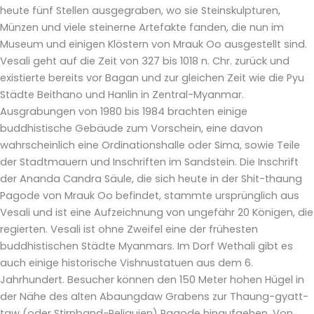
heute fünf Stellen ausgegraben, wo sie Steinskulpturen,
Münzen und viele steinerne Artefakte fanden, die nun im
Museum und einigen Klöstern von Mrauk Oo ausgestellt sind.
Vesali geht auf die Zeit von 327 bis 1018 n. Chr. zurück und
existierte bereits vor Bagan und zur gleichen Zeit wie die Pyu
Städte Beithano und Hanlin in Zentral-Myanmar.
Ausgrabungen von 1980 bis 1984 brachten einige
buddhistische Gebäude zum Vorschein, eine davon
wahrscheinlich eine Ordinationshalle oder Sima, sowie Teile
der Stadtmauern und Inschriften im Sandstein. Die Inschrift
der Ananda Candra Säule, die sich heute in der Shit-thaung
Pagode von Mrauk Oo befindet, stammte ursprünglich aus
Vesali und ist eine Aufzeichnung von ungefähr 20 Königen, die
regierten. Vesali ist ohne Zweifel eine der frühesten
buddhistischen Städte Myanmars. Im Dorf Wethali gibt es
auch einige historische Vishnustatuen aus dem 6.
Jahrhundert. Besucher können den 150 Meter hohen Hügel in
der Nähe des alten Abaungdaw Grabens zur Thaung-gyatt-
taw (oder Stirnband-Reliquien) Pagode hinaufgehen. Von