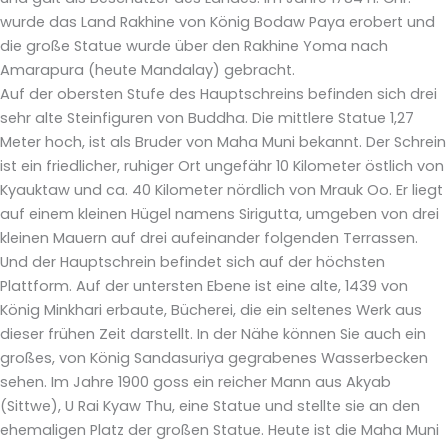
wurde das Land Rakhine von König Bodaw Paya erobert und
die große Statue wurde über den Rakhine Yoma nach
Amarapura (heute Mandalay) gebracht.
Auf der obersten Stufe des Hauptschreins befinden sich drei
sehr alte Steinfiguren von Buddha. Die mittlere Statue 1,27
Meter hoch, ist als Bruder von Maha Muni bekannt. Der Schrein
ist ein friedlicher, ruhiger Ort ungefähr 10 Kilometer östlich von
Kyauktaw und ca. 40 Kilometer nördlich von Mrauk Oo. Er liegt
auf einem kleinen Hügel namens Sirigutta, umgeben von drei
kleinen Mauern auf drei aufeinander folgenden Terrassen.
Und der Hauptschrein befindet sich auf der höchsten
Plattform. Auf der untersten Ebene ist eine alte, 1439 von
König Minkhari erbaute, Bücherei, die ein seltenes Werk aus
dieser frühen Zeit darstellt. In der Nähe können Sie auch ein
großes, von König Sandasuriya gegrabenes Wasserbecken
sehen. Im Jahre 1900 goss ein reicher Mann aus Akyab
(Sittwe), U Rai Kyaw Thu, eine Statue und stellte sie an den
ehemaligen Platz der großen Statue. Heute ist die Maha Muni