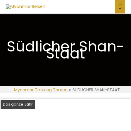
Zum
HAU
Inhalt
springen
Südlicher Shan-
Staat
Myanmar Trekking Touren
»
SÜDLICHER SHAN-STAAT
Das ganze Jahr