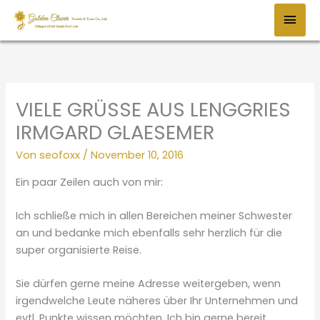
Zum
HAU
Inhalt
springen
VIELE GRÜSSE AUS LENGGRIES
IRMGARD GLAESEMER
Von
seofoxx
/
November 10, 2016
Ein paar Zeilen auch von mir:
Ich schließe mich in allen Bereichen meiner Schwester
an und bedanke mich ebenfalls sehr herzlich für die
super organisierte Reise.
Sie dürfen gerne meine Adresse weitergeben, wenn
irgendwelche Leute näheres über Ihr Unternehmen und
evtl. Punkte wissen möchten. Ich bin gerne bereit,