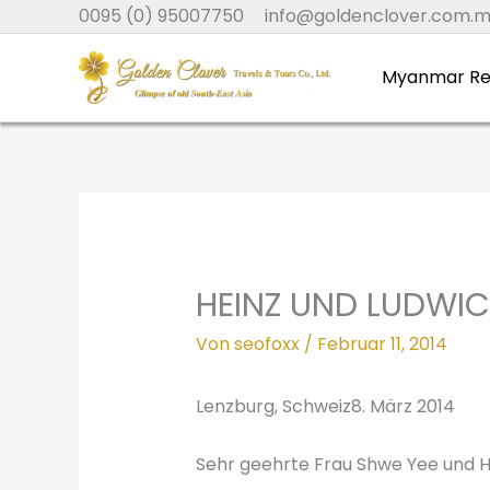
Zum
0095 (0) 95007750
info@goldenclover.com.
Inhalt
springen
Myanmar Re
HEINZ UND LUDWI
Von
seofoxx
/
Februar 11, 2014
Lenzburg, Schweiz8. März 2014
Sehr geehrte Frau Shwe Yee und He