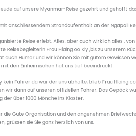
freude auf unsere Myanmar-Reise gezehrt und gehofft da
 mit anschliessendem Strandaufenthalt an der Ngapali Be
anisierte Reise erlebt. Alles, aber auch wirklich alles , 
Reisebegleiterin Frau Hlaing oo Kiy ,bis zu unserem Rückf
at auch Humor und wir können Sie mit gutem Gewissen wei
it den Einheimischen hat uns tief beeindruckt.
kein Fahrer da war der uns abholte, blieb Frau Hlaing oo K
fen wir dann auf unseren offiziellen Fahrer. Das Gepäck 
 der über 1000 Mönche ins Kloster.
 die Gute Organisation und den angenehmen Briefwechsel
, grüssen sie Sie ganz herzlich von uns.