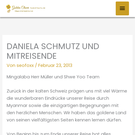
Zum
HAU
Inhalt
springen
DANIELA SCHMUTZ UND
MITREISENDE
Von
seofoxx
/
Februar 23, 2013
Mingalaba Herr Müller und Shwe Yoo Team
Zurück in der kalten Schweiz prägen uns mit viel Wärme
die wunderbaren Eindrücke unserer Reise durch
Myanmar sowie die einzigartigen Begegnungen mit
den herzlichen Menschen. Wir haben das goldene Land
von seinen vielfältigsten Seiten kennen lernen dürfen.
Von Beginn bis zum Ende unserer Reise hat alles