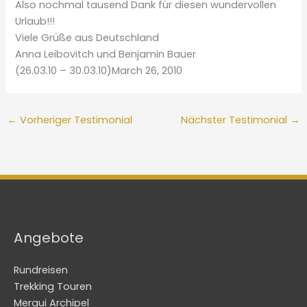
Also nochmal tausend Dank für diesen wundervollen
Urlaub!!!
Viele Grüße aus Deutschland
Anna Leibovitch und Benjamin Bauer
(26.03.10 – 30.03.10)March 26, 2010
←
Vorheriger Testimonial
Nächster Testimonial
→
Angebote
Rundreisen
Trekking Touren
Mergui Archipel