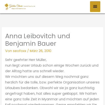
Zum
HAU
Inhalt
springen
Anna Leibovitch und
Benjamin Bauer
Von
seofoxx
/
März 26, 2010
Sehr geehrter Herr Müller,
nun liegt unser Urlaub schon einige Wochen zurück und
der Alltag hatte uns schnell wieder.
Wir möchten uns auf diesem Weg nochmal ganz
herzlich für die tolle, bzw. perfekte Organisation unseres
Urlaubes bedanken. Obwohl wir sie ja ganz kurzfristig
angefragt haben, hat alles super geklappt. Wir hatten
eine ganz tolle Zeit in Myanmar und möchten auf jeden
Fall nochmal wiederkommen. Gerne empfehlen wir Sie