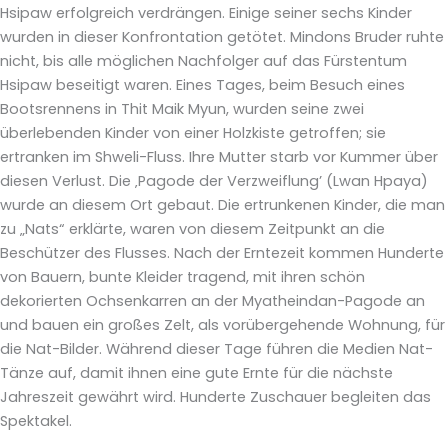
Hsipaw erfolgreich verdrängen. Einige seiner sechs Kinder
wurden in dieser Konfrontation getötet. Mindons Bruder ruhte
nicht, bis alle möglichen Nachfolger auf das Fürstentum
Hsipaw beseitigt waren. Eines Tages, beim Besuch eines
Bootsrennens in Thit Maik Myun, wurden seine zwei
überlebenden Kinder von einer Holzkiste getroffen; sie
ertranken im Shweli-Fluss. Ihre Mutter starb vor Kummer über
diesen Verlust. Die ‚Pagode der Verzweiflung’ (Lwan Hpaya)
wurde an diesem Ort gebaut. Die ertrunkenen Kinder, die man
zu „Nats“ erklärte, waren von diesem Zeitpunkt an die
Beschützer des Flusses. Nach der Erntezeit kommen Hunderte
von Bauern, bunte Kleider tragend, mit ihren schön
dekorierten Ochsenkarren an der Myatheindan-Pagode an
und bauen ein großes Zelt, als vorübergehende Wohnung, für
die Nat-Bilder. Während dieser Tage führen die Medien Nat-
Tänze auf, damit ihnen eine gute Ernte für die nächste
Jahreszeit gewährt wird. Hunderte Zuschauer begleiten das
Spektakel.