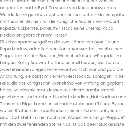
seine Geliebte eine Betelnuss und einen Becher Wasser
angeboten hatte. Byat Ta wurde von König Anawrahtas
Wunderlanze getötet, nachdem er zum dritten Mal verspätet
mit frischen Blumen für die königliche Audienz vom Mount
Popa zurückkehrte. Daraufhin starb seine Ehefrau Popa
Medaw an gebrochenem Herzen.
15 Jahre später vergaßen die zwei Söhne von Byat Ta und
Popa Medaw, adoptiert von König Anawratha, jeweils einen
Ziegelstein für den Bau der „Wunscherfüllungs-Pagode“ zu
bringen. König Anawratha fand schnell heraus, wer für die
zwei fehlenden Ziegelsteine verantwortlich war und gab die
Anordnung, sie sanft mit einem Filetstock zu schlagen. In der
Falle, die der Königssohn Kyansittha von Anfang an geplant
hatte, wurden sie stattdessen mit einem Bambusstock
geschlagen und starben. Hunderte Medien (Nat-Kadaw) und
Tausende Pilger kommen einmal im Jahr nach Taung Byone,
wo die Statuen der zwei Brüder in einem Schrein aufgestellt
sind. Dort steht immer noch die „Wunscherfüllungs-Pagode“
mit den zwei fehlenden Steinen. Es ist das beeindruckendste