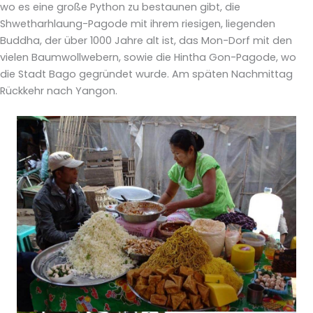
wo es eine große Python zu bestaunen gibt, die
Shwetharhlaung-Pagode mit ihrem riesigen, liegenden
Buddha, der über 1000 Jahre alt ist, das Mon-Dorf mit den
vielen Baumwollwebern, sowie die Hintha Gon-Pagode, wo
die Stadt Bago gegründet wurde. Am späten Nachmittag
Rückkehr nach Yangon.