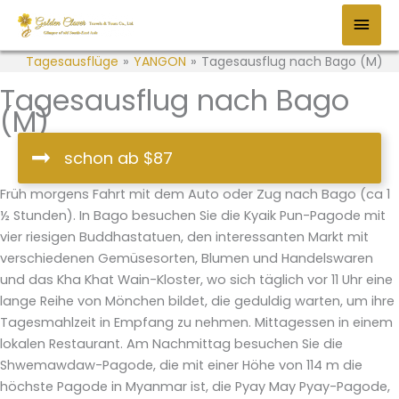
Zum
HAU
Inhalt
springen
Tagesausflüge
»
YANGON
»
Tagesausflug nach Bago (M)
Tagesausflug nach Bago
(M)
schon ab $87
Früh morgens Fahrt mit dem Auto oder Zug nach Bago (ca 1
½ Stunden). In Bago besuchen Sie die Kyaik Pun-Pagode mit
vier riesigen Buddhastatuen, den interessanten Markt mit
verschiedenen Gemüsesorten, Blumen und Handelswaren
und das Kha Khat Wain-Kloster, wo sich täglich vor 11 Uhr eine
lange Reihe von Mönchen bildet, die geduldig warten, um ihre
Tagesmahlzeit in Empfang zu nehmen. Mittagessen in einem
lokalen Restaurant. Am Nachmittag besuchen Sie die
Shwemawdaw-Pagode, die mit einer Höhe von 114 m die
höchste Pagode in Myanmar ist, die Pyay May Pyay-Pagode,