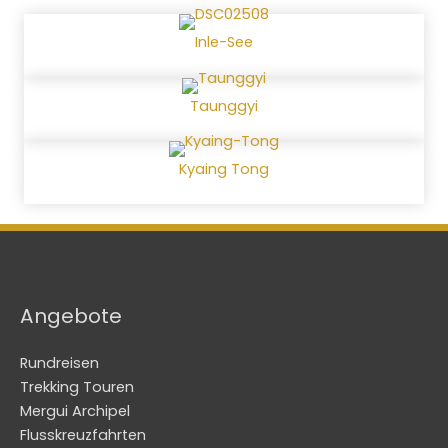
Inle-See
Taunggyi
Kyaing Tong
Angebote
Rundreisen
Trekking Touren
Mergui Archipel
Flusskreuzfahrten