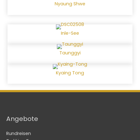
Nyaung Shwe
Inle-See
Taunggyi
Kyaing Tong
Angebote
Rundreisen