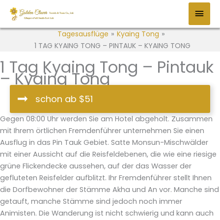
Zum
HAU
Inhalt
springen
Tagesausflüge
»
Kyaing Tong
»
1 TAG KYAING TONG – PINTAUK – KYAING TONG
1 Tag Kyaing Tong – Pintauk
– Kyaing Tong
schon ab $51
Gegen 08:00 Uhr werden Sie am Hotel abgeholt. Zusammen
mit Ihrem örtlichen Fremdenführer unternehmen Sie einen
Ausflug in das Pin Tauk Gebiet. Satte Monsun-Mischwälder
mit einer Aussicht auf die Reisfeldebenen, die wie eine riesige
grüne Flickendecke aussehen, auf der das Wasser der
gefluteten Reisfelder aufblitzt. Ihr Fremdenführer stellt Ihnen
die Dorfbewohner der Stämme Akha und An vor. Manche sind
getauft, manche Stämme sind jedoch noch immer
Animisten. Die Wanderung ist nicht schwierig und kann auch