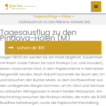
Zum
HAU
Inhalt
springen
Tagesausflüge
»
Kalaw
»
TAGESAUSFLUG ZU DEN PINDAYA-HÖHLEN (M)
Tagesausflug zu den
Pindaya-Hölen (M)
schon ab $61
Gegen 08:00 Uhr werden Sie am Hotel abgeholt. Zusammen
mit Ihrem Guide fahren Sie nach Pindaya (ca. zwei Stunden),
einem charmanten Dorf, in dem Papierschirme in Heimarbeit
hergestellt werden. Nach Ankunft bummeln Sie durch den Ort
und besuchen den Bunten Markt, zu dem Dorfbewohner aus
den umliegenden Bergen kommen, um ihr Obst und Gemüse
zu verkaufen. Mittagesssen in einem lokalen Restaurant. Am
Nachmittag besuchen die Pindaya-Höhlen, die mehr als 8.000
Buddhas beherbergen, sowie die Papierschirmherstellung.