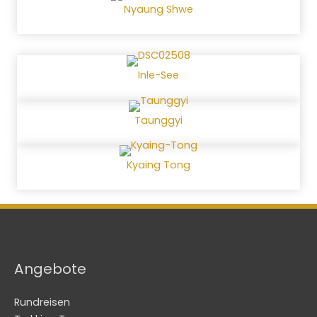
Nyaung Shwe
Inle-See
Taunggyi
Kyaing Tong
Angebote
Rundreisen