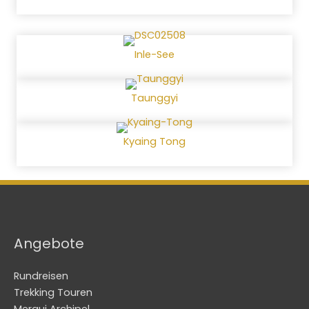
Inle-See
Taunggyi
Kyaing Tong
Angebote
Rundreisen
Trekking Touren
Mergui Archipel