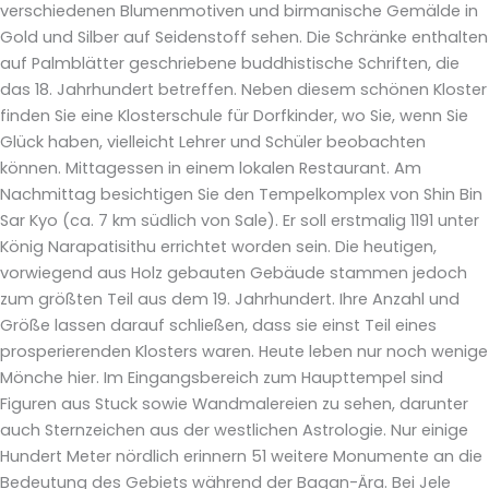
verschiedenen Blumenmotiven und birmanische Gemälde in
Gold und Silber auf Seidenstoff sehen. Die Schränke enthalten
auf Palmblätter geschriebene buddhistische Schriften, die
das 18. Jahrhundert betreffen. Neben diesem schönen Kloster
finden Sie eine Klosterschule für Dorfkinder, wo Sie, wenn Sie
Glück haben, vielleicht Lehrer und Schüler beobachten
können. Mittagessen in einem lokalen Restaurant. Am
Nachmittag besichtigen Sie den Tempelkomplex von Shin Bin
Sar Kyo (ca. 7 km südlich von Sale). Er soll erstmalig 1191 unter
König Narapatisithu errichtet worden sein. Die heutigen,
vorwiegend aus Holz gebauten Gebäude stammen jedoch
zum größten Teil aus dem 19. Jahrhundert. Ihre Anzahl und
Größe lassen darauf schließen, dass sie einst Teil eines
prosperierenden Klosters waren. Heute leben nur noch wenige
Mönche hier. Im Eingangsbereich zum Haupttempel sind
Figuren aus Stuck sowie Wandmalereien zu sehen, darunter
auch Sternzeichen aus der westlichen Astrologie. Nur einige
Hundert Meter nördlich erinnern 51 weitere Monumente an die
Bedeutung des Gebiets während der Bagan-Ära. Bei Jele