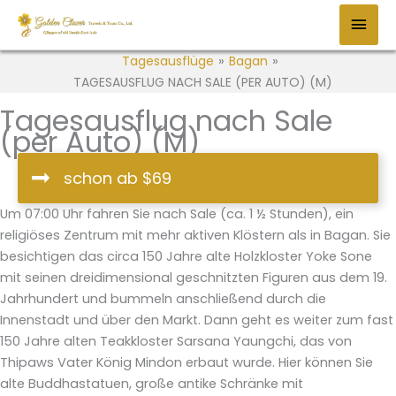
Zum
HAU
Inhalt
springen
Tagesausflüge
»
Bagan
»
TAGESAUSFLUG NACH SALE (PER AUTO) (M)
Tagesausflug nach Sale
(per Auto) (M)
schon ab $69
Um 07:00 Uhr fahren Sie nach Sale (ca. 1 ½ Stunden), ein
religiöses Zentrum mit mehr aktiven Klöstern als in Bagan. Sie
besichtigen das circa 150 Jahre alte Holzkloster Yoke Sone
mit seinen dreidimensional geschnitzten Figuren aus dem 19.
Jahrhundert und bummeln anschließend durch die
Innenstadt und über den Markt. Dann geht es weiter zum fast
150 Jahre alten Teakkloster Sarsana Yaungchi, das von
Thipaws Vater König Mindon erbaut wurde. Hier können Sie
alte Buddhastatuen, große antike Schränke mit