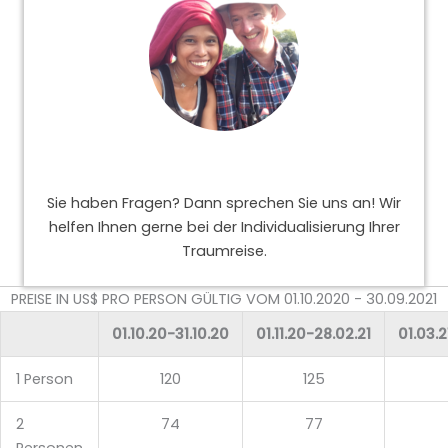
Sie haben Fragen? Dann sprechen Sie uns an! Wir
helfen Ihnen gerne bei der Individualisierung Ihrer
Traumreise.
PREISE IN US$ PRO PERSON GÜLTIG VOM 01.10.2020 - 30.09.2021
01.10.20-31.10.20
01.11.20-28.02.21
01.03.2
1 Person
120
125
2
74
77