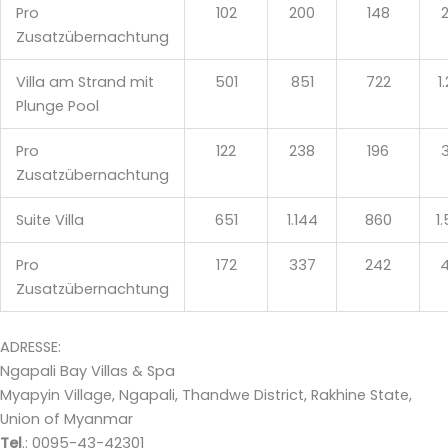
Pro
102
200
148
Zusatzübernachtung
Villa am Strand mit
501
851
722
1
Plunge Pool
Pro
122
238
196
Zusatzübernachtung
Suite Villa
651
1.144
860
1
Pro
172
337
242
Zusatzübernachtung
ADRESSE:
Ngapali Bay Villas & Spa
Myapyin Village, Ngapali, Thandwe District, Rakhine State,
Union of Myanmar
Tel
.: 0095-43-42301