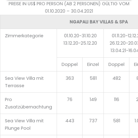
PREISE IN US$ PRO PERSON (AB 2 PERSONEN) GÜLTIG VOM
01.10.2020 – 30.04.2021
NGAPALI BAY VILLAS & SPA
Zimmerkategorie
01.10.20-31.10.20
01.11.20-12.12
13.12.20-25.12.20
26.12.20-20.0
13.04.21-16.04
Doppel
Einzel
Doppel
Ei
Sea View Villa mit
363
581
482
Terrasse
Pro
76
149
116
Zusatzübernachtung
Sea View Villa mit
443
737
581
1
Plunge Pool