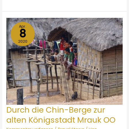
Reise
durch
die
Naga-
Apr.
8
Berge
2020
Durch die Chin-Berge zur
alten Königsstadt Mrauk OO