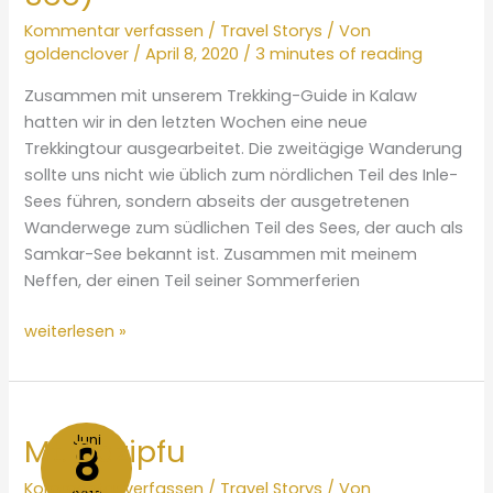
Kommentar verfassen
/
Travel Storys
/ Von
goldenclover
/
April 8, 2020
/
3 minutes of reading
Zusammen mit unserem Trekking-Guide in Kalaw
hatten wir in den letzten Wochen eine neue
Trekkingtour ausgearbeitet. Die zweitägige Wanderung
sollte uns nicht wie üblich zum nördlichen Teil des Inle-
Sees führen, sondern abseits der ausgetretenen
Wanderwege zum südlichen Teil des Sees, der auch als
Samkar-See bekannt ist. Zusammen mit meinem
Neffen, der einen Teil seiner Sommerferien
Auf
weiterlesen »
neuen
Pfaden
zum
südlichen
Juni
Mt. Dazipfu
8
Inle-
Kommentar verfassen
/
Travel Storys
/ Von
See