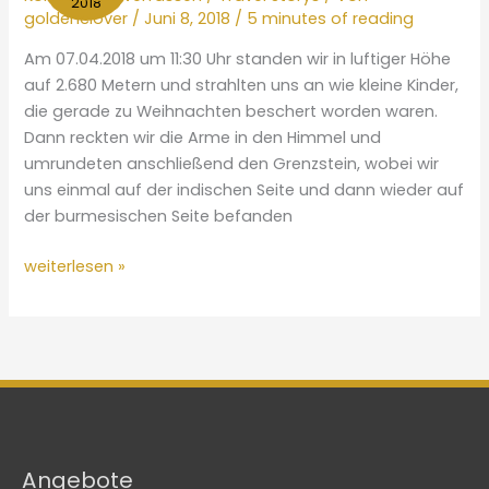
2018
goldenclover
/
Juni 8, 2018
/
5 minutes of reading
(Samkar-
See)
Am 07.04.2018 um 11:30 Uhr standen wir in luftiger Höhe
auf 2.680 Metern und strahlten uns an wie kleine Kinder,
die gerade zu Weihnachten beschert worden waren.
Dann reckten wir die Arme in den Himmel und
umrundeten anschließend den Grenzstein, wobei wir
uns einmal auf der indischen Seite und dann wieder auf
der burmesischen Seite befanden
Mt.
weiterlesen »
Dazipfu
Angebote