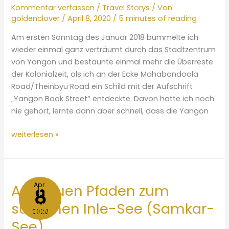
Kommentar verfassen
/
Travel Storys
/ Von
goldenclover
/
April 8, 2020
/
5 minutes of reading
Am ersten Sonntag des Januar 2018 bummelte ich
wieder einmal ganz verträumt durch das Stadtzentrum
von Yangon und bestaunte einmal mehr die Überreste
der Kolonialzeit, als ich an der Ecke Mahabandoola
Road/Theinbyu Road ein Schild mit der Aufschrift
„Yangon Book Street“ entdeckte. Davon hatte ich noch
nie gehört, lernte dann aber schnell, dass die Yangon
Das
weiterlesen »
Minster`s
Office
(Sekretariat)
öffnet
Apr.
Auf neuen Pfaden zum
8
seine
südlichen Inle-See (Samkar-
Türen
2020
See)