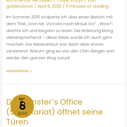
Kommentar verfassen
/
Travel Storys
/ Von
goldenclover
/
April 8, 2020
/
11 minutes of reading
Im Sommer 2015 stolperte ich über einen Bericht mit
dem Titel „Vom Mt. Victoria nach Mrauk Oo“. „Wow!“,
dachte ich und begann zu lesen. Die Einleitung klang
vielversprechend – diese Reise würde ich auch gern
machen. Der Reiseverlauf war dann aber etwas
verwirrend: Warum ging es von den Chin-Bergen erst
wieder den ganzen Weg zurück
Durch
weiterlesen »
die
Chin-
Berge
zur
Apr.
Das Minster`s Office
8
alten
(Sekretariat) öffnet seine
Königsstadt
2020
Mrauk
Türen
OO