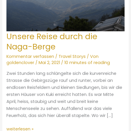
Unsere Reise durch die
Naga-Berge
Kommentar verfassen
/
Travel Storys
/ Von
goldenclover
/
Mai 2, 2021
/
10 minutes of reading
Zwei Stunden lang schlängelte sich die kurvenreiche
Strasse die Gebirgszüge rauf und runter, vorbei an
endlosen Reisfeldern und kleinen Siedlungen, bis wir die
ersten Häuser von Kuki erreicht hatten. Es war Mitte
April, heiss, staubig und weit und breit keine
Menschenseele zu sehen. Auffallend war das viele
Feuerholz, das sich hier überall stapelte. Wo wir […]
Unsere
weiterlesen »