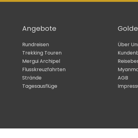
Angebote
Golde
Rundreisen
Über Un
Trekking Touren
Kunden
Mergui Archipel
Reisebe
Flusskreuzfahrten
Myanma
Strände
AGB
Tagesausflüge
Impres