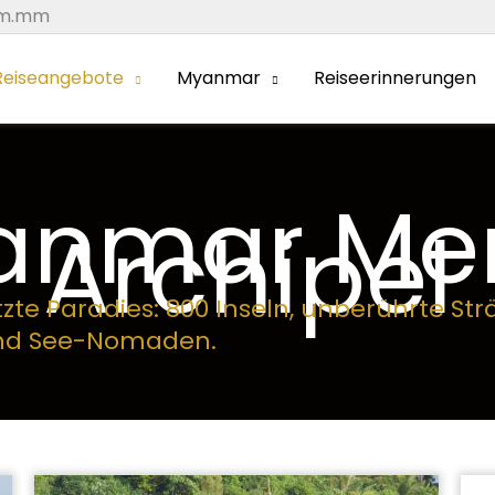
om.mm
eiseangebote
Myanmar
Reiseerinnerungen
anmar Mer
Archipel
tzte Paradies: 800 Inseln, unberührte St
und See-Nomaden.