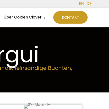
EN
·
DE
Über Golden Clover
KONTAKT
gui
rände, feinsandige Buchten,