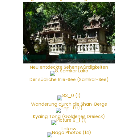
Neu entdeckte Sehenswürdigkeiten
Der südliche Inle-See (Samkar-See)
Wanderung durch die Shan-Berge
Kyaing Tong (Goldenes Dreieck)
Loikaw