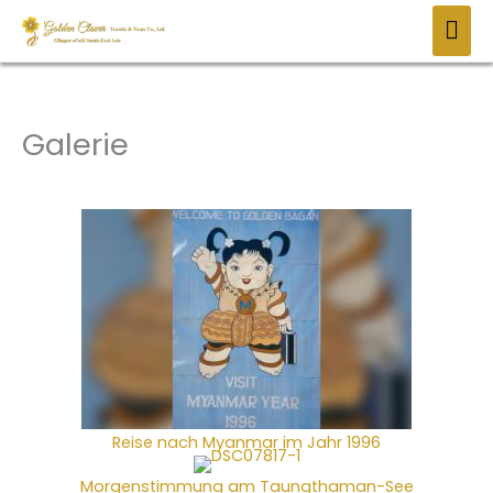
Zum
HAU
Inhalt
springen
Galerie
Reise nach Myanmar im Jahr 1996
Morgenstimmung am Taungthaman-See