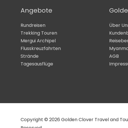
Angebote
Golde
Rundreisen
Über Un
Trekking Touren
Kunden
Mergui Archipel
Reisebe
Flusskreuzfahrten
Myanma
Strände
AGB
Tagesausflüge
Impres
Copyright © 2026 Golden Clover Travel and Tours 
Reserved.