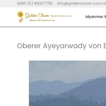
Zum
0095 (0) 95007750
info@goldenclover.com.
Inhalt
springen
Myanmar R
Oberer Ayeyarwady von