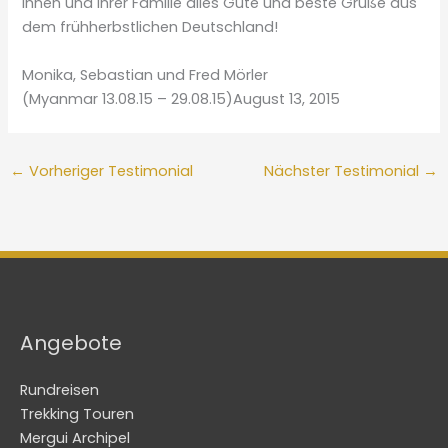
Ihnen und ihrer Familie alles Gute und beste Grüße aus
dem frühherbstlichen Deutschland!
Monika, Sebastian und Fred Mörler
(Myanmar 13.08.15 – 29.08.15)August 13, 2015
←
Vorheriger Testimonial
Nächster Testimonial
→
Angebote
Rundreisen
Trekking Touren
Mergui Archipel