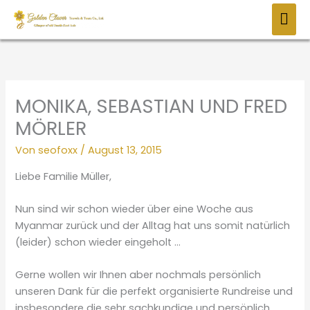
Zum
HAU
Inhalt
springen
MONIKA, SEBASTIAN UND FRED
MÖRLER
Von
seofoxx
/
August 13, 2015
Liebe Familie Müller,
Nun sind wir schon wieder über eine Woche aus
Myanmar zurück und der Alltag hat uns somit natürlich
(leider) schon wieder eingeholt …
Gerne wollen wir Ihnen aber nochmals persönlich
unseren Dank für die perfekt organisierte Rundreise und
insbesondere die sehr sachkundige und persönlich