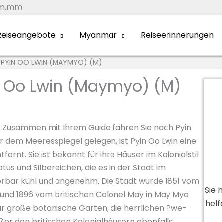
om.mm
eiseangebote
Myanmar
Reiseerinnerungen
 PYIN OO LWIN (MAYMYO) (M)
n Oo Lwin (Maymyo) (M)
. Zusammen mit Ihrem Guide fahren Sie nach Pyin
r dem Meeresspiegel gelegen, ist Pyin Oo Lwin eine
rnt. Sie ist bekannt für ihre Häuser im Kolonialstil
us und Silbereichen, die es in der Stadt im
derbar kühl und angenehm. Die Stadt wurde 1851 vom
Sie 
d 1896 vom britischen Colonel May in May Myo
helf
r große botanische Garten, die herrlichen Pwe-
ßer den britischen Kolonialhäusern ebenfalls