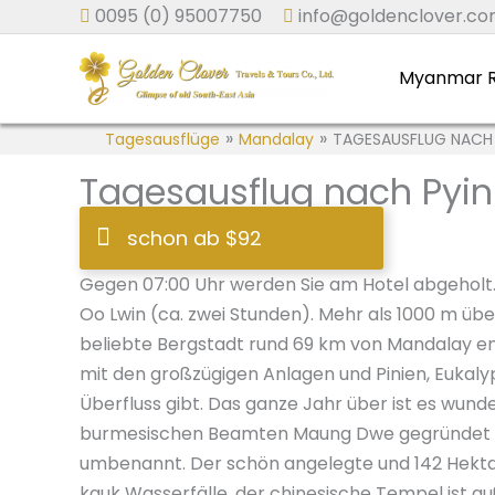
Zum
0095 (0) 95007750
info@goldenclover.c
Inhalt
springen
Myanmar R
»
»
Tagesausflüge
Mandalay
TAGESAUSFLUG NACH
Tagesausflug nach Pyi
schon ab $92
Gegen 07:00 Uhr werden Sie am Hotel abgeholt
Oo Lwin (ca. zwei Stunden). Mehr als 1000 m übe
beliebte Bergstadt rund 69 km von Mandalay entfe
mit den großzügigen Anlagen und Pinien, Eukalypt
Überfluss gibt. Das ganze Jahr über ist es wun
burmesischen Beamten Maung Dwe gegründet un
umbenannt. Der schön angelegte und 142 Hekta
kauk Wasserfälle, der chinesische Tempel ist au