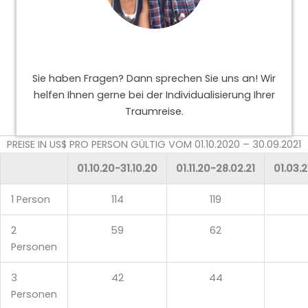
Sie haben Fragen? Dann sprechen Sie uns an! Wir
helfen Ihnen gerne bei der Individualisierung Ihrer
Traumreise.
PREISE IN US$ PRO PERSON GÜLTIG VOM 01.10.2020 – 30.09.2021
01.10.20-31.10.20
01.11.20-28.02.21
01.03.2
1 Person
114
119
2
59
62
Personen
3
42
44
Personen