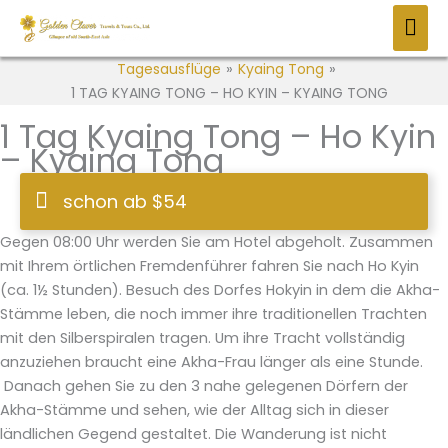
Zum
HAU
Inhalt
springen
Tagesausflüge
»
Kyaing Tong
»
1 TAG KYAING TONG – HO KYIN – KYAING TONG
1 Tag Kyaing Tong – Ho Kyin
– Kyaing Tong
schon ab $54
Gegen 08:00 Uhr werden Sie am Hotel abgeholt. Zusammen
mit Ihrem örtlichen Fremdenführer fahren Sie nach Ho Kyin
(ca. 1½ Stunden). Besuch des Dorfes Hokyin in dem die Akha-
Stämme leben, die noch immer ihre traditionellen Trachten
mit den Silberspiralen tragen. Um ihre Tracht vollständig
anzuziehen braucht eine Akha-Frau länger als eine Stunde.
Danach gehen Sie zu den 3 nahe gelegenen Dörfern der
Akha-Stämme und sehen, wie der Alltag sich in dieser
ländlichen Gegend gestaltet. Die Wanderung ist nicht